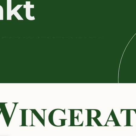
a
k
t
u
f
n
e
h
m
e
n