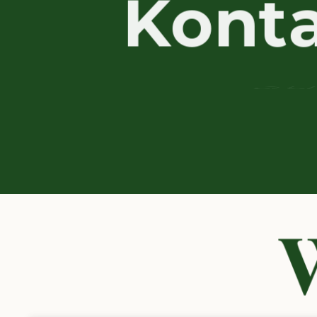
K
o
n
t
a