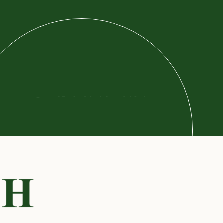
→
K
o
n
t
a
k
t