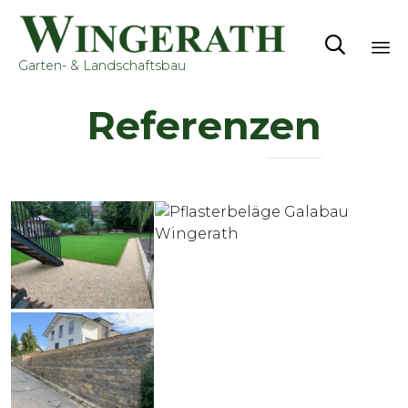

Garten- & Landschaftsbau
Sk
Referenzen
to
co