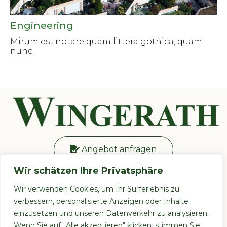
Engineering
Mirum est notare quam littera gothica, quam
nunc.
Angebot anfragen
Wir schätzen Ihre Privatsphäre
Anrufen:
+49 (0) 176 84118936
Mo. - Fr. von 08:00 - 17:00 Uhr
Wir verwenden Cookies, um Ihr Surferlebnis zu
Mörikestraße 45, 74906 Bad Rappenau
verbessern, personalisierte Anzeigen oder Inhalte
einzusetzen und unseren Datenverkehr zu analysieren.
Wenn Sie auf „Alle akzeptieren" klicken, stimmen Sie