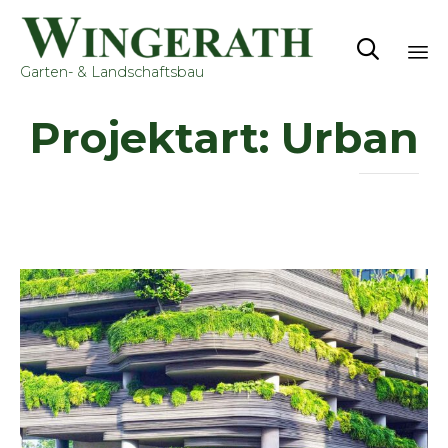

Garten- & Landschaftsbau
Sk
Projektart:
Urban
to
co